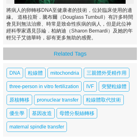
將病人的卵轉移DNA至健康者的技術，位於臨床使用的邊
緣。 道格拉斯．騰布爾（Douglass Turnbull）有許多時間
會見到無法治療、時常是致命性疾病的病人，但是此位神
經科學家遇見莎綸．柏納迪（Sharon Bernardi）及她的年
輕兒子艾德華時，卻有更多無助的感覺。
Related Tags
DNA
粒線體
mitochondria
三親體外受精作用
three-person in vitro fertilization
IVF
突變粒線體
原核轉移
pronuclear transfer
粒線體取代技術
優生學
基因改造
母體分裂絲轉移
maternal spindle transfer