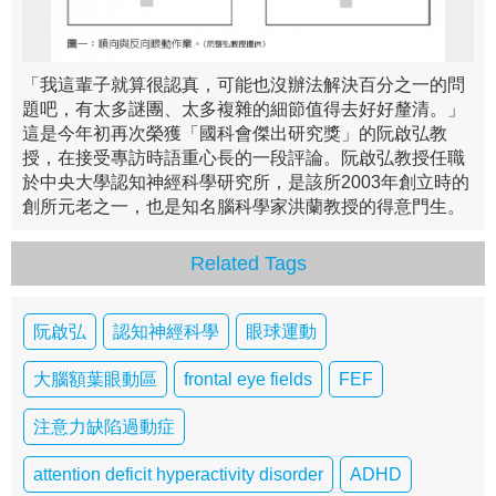
「我這輩子就算很認真，可能也沒辦法解決百分之一的問
題吧，有太多謎團、太多複雜的細節值得去好好釐清。」
這是今年初再次榮獲「國科會傑出研究獎」的阮啟弘教
授，在接受專訪時語重心長的一段評論。阮啟弘教授任職
於中央大學認知神經科學研究所，是該所2003年創立時的
創所元老之一，也是知名腦科學家洪蘭教授的得意門生。
Related Tags
阮啟弘
認知神經科學
眼球運動
大腦額葉眼動區
frontal eye fields
FEF
注意力缺陷過動症
attention deficit hyperactivity disorder
ADHD