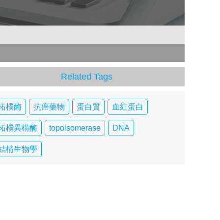
Related Tags
拓樸酶
抗癌藥物
蛋白質
血紅蛋白
拓樸異構酶
topoisomerase
DNA
結構生物學