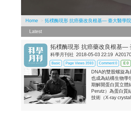
Home
拓樸酶現形 抗癌藥改良根基— 臺大醫學
Latest
拓樸酶現形 抗癌藥改良根基—
科學月刊社 2018-05-03 22:19 A2017
Basic
Page Views 3593
Comment 0
E 0
DNA的雙股螺旋為
也成為結構生物學
期解開蛋白質立體
Perutz）為蛋
技術（X-ray cr