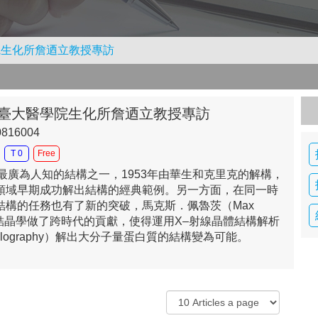
院生化所詹迺立教授專訪
 臺大醫學院生化所詹迺立教授專訪
0816004
T 0
Free
最廣為人知的結構之一，1953年由華生和克里克的解構，
領域早期成功解出結構的經典範例。另一方面，在同一時
結構的任務也有了新的突破，馬克斯．佩魯茨（Max
白質結晶學做了跨時代的貢獻，使得運用X–射線晶體結構解析
ystallography）解出大分子量蛋白質的結構變為可能。