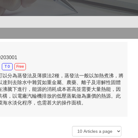
0203001
T 0
Free
可以分為蒸發法及薄膜法2種，蒸發法一般以加熱煮沸，將
以達到去除水中雜質如重金屬、農藥、離子及溶解性固體
在沸騰下進行，能源的消耗成本甚高並需要大量熱能，因
共構，以電廠汽輪機排放的低壓蒸氣做為廉價的熱源。此
模海水淡化程序，也需甚大的操作面積。