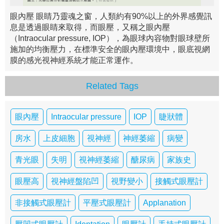
眼內壓 眼睛乃靈魂之窗，人類約有90%以上的外界感覺訊
息是透過眼睛來取得，而眼壓，又稱之眼內壓
（Intraocular pressure, IOP），為眼球內容物對眼球壁所
施加的均衡壓力，在標準安全的眼內壓環境中，眼底視網
膜的感光視神經系統才能正常運作。
Related Tags
眼內壓
Intraocular pressure
IOP
睫狀體
房水
上皮細胞
視神經
神經萎縮
病變
青光眼
失明
視神經萎縮
醣尿病
家族史
眼壓高
視神經盤陷凹
視野變小
接觸式眼壓計
非接觸式眼壓計
平壓式眼壓計
Applanation