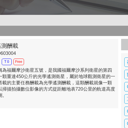
遙測酬載
0603004
T 0
Free
稱為福爾摩沙衛星五號，是我國福爾摩沙系列衛星的第四
一顆重達450公斤的光學遙測衛星，屬於地球觀測衛星的一
搭載的主要任務酬載為光學遙測酬載，這顆酬載就像一顆
以掃描拍攝數位影像的方式從距離地表720公里的軌道高度
測。