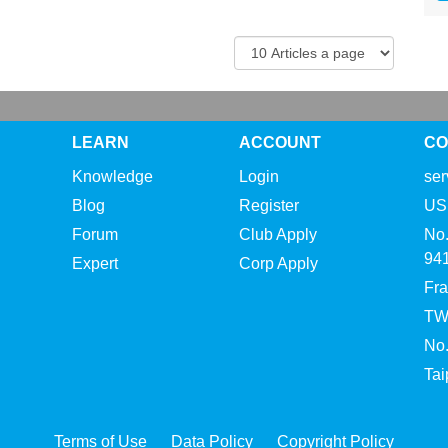
LEARN
ACCOUNT
CO
Knowledge
Login
se
Blog
Register
US 
Forum
Club Apply
No.
94
Expert
Corp Apply
Fra
TW 
No.
Tai
Terms of Use
Data Policy
Copyright Policy