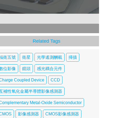
Related Tags
福衛五號
衛星
光學遙測酬載
掃描
數位影像
鏡頭
感光耦合元件
Charge Coupled Device
CCD
互補性氧化金屬半導體影像感測器
Complementary Metal-Oxide Semiconductor
CMOS
影像感測器
CMOS影像感測器