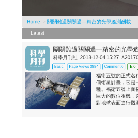
Home
關關難過關關過—精密的光學遙測酬載
Latest
關關難過關關過—精密的光學
科學月刊社 2018-12-04 15:27 A2017
Basic
Page Views 3884
Comment 0
E 0
福衛五號的正式名
個衛星計畫，它是
種。福衛五號上面
巨大的數位相機，
對地球表面進行觀