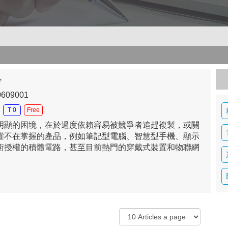
會
0609001
T 0
Free
明顯的困境，在於過度依賴容易被競爭者追趕複製，或關
權不在掌握的產品，例如筆記型電腦、智慧型手機、顯示
術授權的積體電路，甚至目前熱門的穿戴式裝置和物聯網