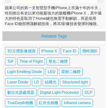
蘋果公司的第一支智慧型手機iPhone上市滿十年的今天，
特別推出有史以來功能最強大的旗艦機iPhone X，其中最
大的特色是取消了Home鍵也無需手動解鎖，而是採用
Face ID臉部辨識解鎖技術，將3D影像技術發揮到極致。
Related Tags
3D立體影像感測
iPhone X
Face ID
飛時測距
ToF
Time of Flight
發光二極體
Light Emitting Diode
LED
雷射二極體
Laser Diode
LD
結構光
Structured light
數位光源處理器
Digital Light Processor
DLP
TrueDepth相機
紅外光相機
Infrared camera