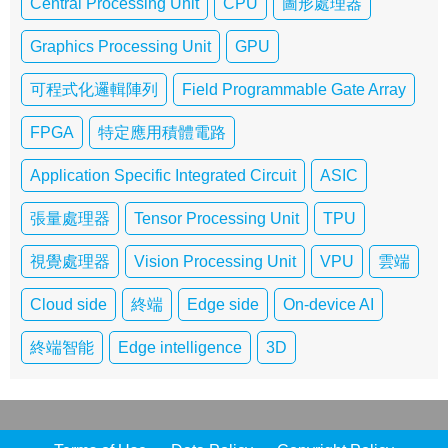
Central Processing Unit
CPU
圖形處理器
Graphics Processing Unit
GPU
可程式化邏輯陣列
Field Programmable Gate Array
FPGA
特定應用積體電路
Application Specific Integrated Circuit
ASIC
張量處理器
Tensor Processing Unit
TPU
視覺處理器
Vision Processing Unit
VPU
雲端
Cloud side
終端
Edge side
On-device AI
終端智能
Edge intelligence
3D